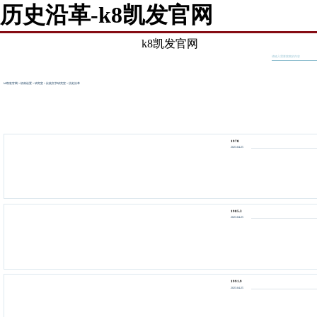
历史沿革-k8凯发官网
k8凯发官网
k8凯发官网
>
机构设置
>
研究室
>
比较文学研究室
>
历史沿革
1978
2023-04-25
1985.3
2023-04-25
1991.9
2023-04-25