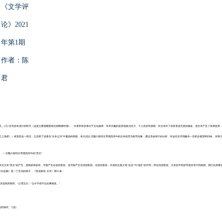
《文学评
论》2021
年第1期
作者：陈
君
。[①] 在写抄本流行的时代（这里主要指魏晋南北朝隋唐时期），作者和传抄者出于文化修养、学术兴趣的差异或政治压力、个人目的等原因，对文本作了或有意或无意的修改，使文本产生了各种歧异
《江上渔者》）来形容这一状况，正反映了读者在“文本之河”中遨游的风险。本文试以汉魏六朝诗文早期流传中的文本歧异为研究对象，通过具体例子的分析，对这些文学现象作一些初步梳理和归纳，并努
一 汉魏六朝诗文早期流传中的“异文”
诗文文本“异文”的产生，原因多种多样，可能产生在创作阶段，也可能产生在传抄阶段。在创作阶段，作者的文集又有“自定”与“他定”的不同；而在传抄阶段，又有抄手和抄写底本等不同原因。我们先来看
北征赋》是一个生动的例子，《世说新语·文学》第92条：
泝流风而独写。”公谓王曰：“当今不得不以此事推袁。”
独写。”[③]