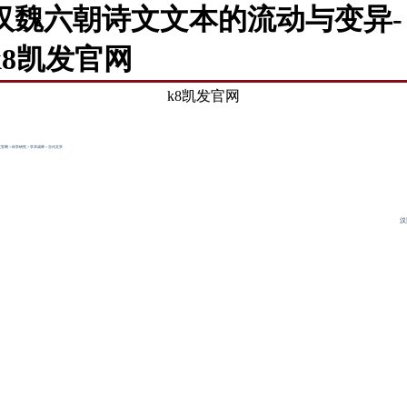
汉魏六朝诗文文本的流动与变异-
k8凯发官网
k8凯发官网
发官网
>
科学研究
>
学术成果
>
古代文学
汉