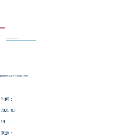
魏六朝诗文文本的流动与变异
时间：
2025-03-
19
来源：