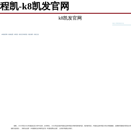
程凯-k8凯发官网
k8凯发官网
k8凯发官网
>
机构设置
>
研究室
>
现代文学研究室
>
现任领导
>
现任主任
程凯，
1993
年至
2004
年就读北京大学中文系，文学博士。
2004
年起任职中国社会科学院文学研究所现代室，现为研究员，中国社会科学院大学文学院教授。主要研究领域为革命文学
创奖”提名奖）。另有论文获“《中国现代文学研究丛刊》年度优秀论文奖”、文学所“勤英文学奖”。