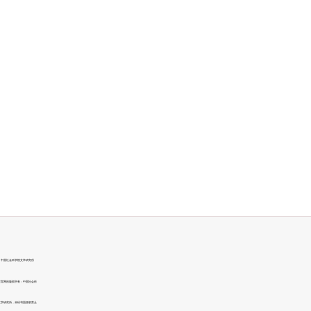
：中国社会科学院文学研究所
凯发官网的版权所有：中国社会科
文学研究所，未经书面授权禁止