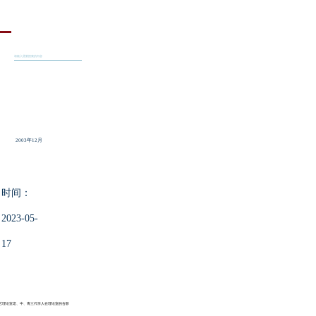
2003年12月
时间：
2023-05-
17
艺理论室老、中、青三代学人在理论室的合影