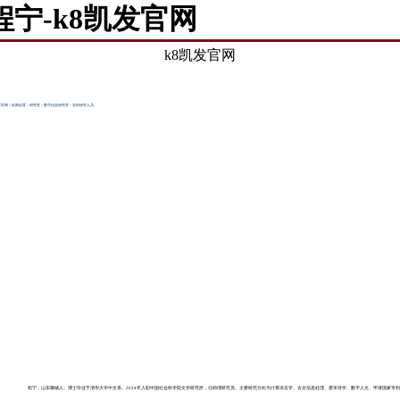
程宁-k8凯发官网
k8凯发官网
发官网
>
机构设置
>
研究室
>
数字信息研究室
>
在职研究人员
程宁，山东聊城人。博士毕业于清华大学中文系。2024年入职中国社会科学院文学研究所，任助理研究员。主要研究方向为计算语言学、古文信息处理、唐宋诗学、数字人文。申请国家专利