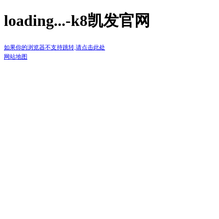
loading...-k8凯发官网
如果你的浏览器不支持跳转,请点击此处
网站地图