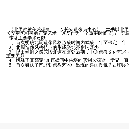
《北周佛教美术研究——以长安造像为中心》，本书以北周
长安密切相关的石窟艺术，以及作为一个重要时间节点，北
该著主要学术贡献：
1、首次明确北周造像风格形成时间为武成二年至保定二年
2、北周造像风格特点的形成受北齐影响甚少；
3、提出丝绸之路东段北道在北朝后期，中原佛教文化艺术
重要关系。
4、解释了莫高窟428窟壁画中佛塔的形制来源这一学界一
5、首次确认了南北朝佛教艺术中出现的兽面图像为古印度的“荣耀之