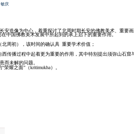
敏庆
长安造像为中心，着重探讨了北周时期长安的佛教美术、重要画
周在中国佛教美术发展中所起到的承上启下的重要作用。
（北周初），该时间的确认具 重要学术价值；
向西传播过程中起着更为重要的作用，其中特别提出须弥山石窟
直悬而未解的问题。
面”（kritimukha）。