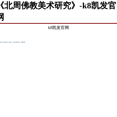
《北周佛教美术研究》-k8凯发官
网
k8凯发官网
发官网
>
机构设置
>
研究室
>
古典文献研究室
>
重要成果