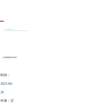
《北周佛教美术研究》
时间：
2023-04-
26
作者：王