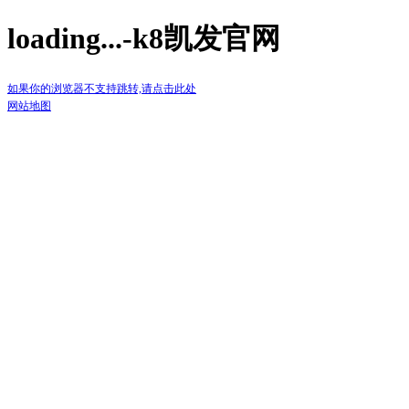
loading...-k8凯发官网
如果你的浏览器不支持跳转,请点击此处
网站地图