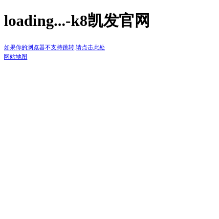
loading...-k8凯发官网
如果你的浏览器不支持跳转,请点击此处
网站地图