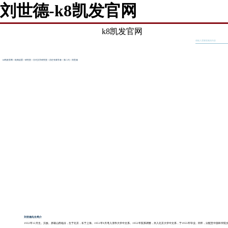
刘世德-k8凯发官网
k8凯发官网
k8凯发官网
>
机构设置
>
研究室
>
古代文学研究室
>
历任专家学者
>
第二代
>
刘世德
刘世德先生简介
1932年12月生。汉族。原籍山西临汾，生于北京，长于上海。1951年9月考入清华大学中文系。1952年院系调整，并入北京大学中文系，于1955年毕业。同年，分配至中国科