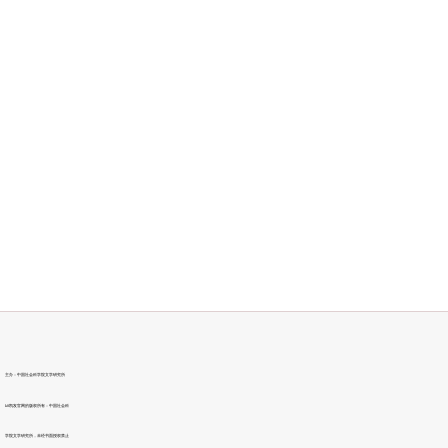
主办：中国社会科学院文学研究所
k8凯发官网的版权所有：中国社会科
学院文学研究所，未经书面授权禁止