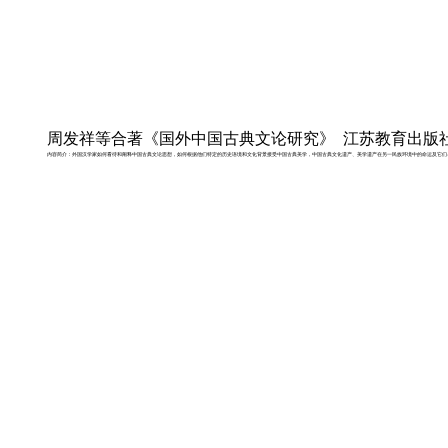
周发祥等合著《国外中国古典文论研究》
江苏教育出版
内容简介：外国汉学家如何看待和阐释中国古典文论思想，如何根据他们特定的历史语境和文化背景接受中国古典美学，中国古典文化遗产、美学遗产在另一民族环境中的命运及它们