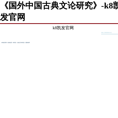
《国外中国古典文论研究》-k8
发官网
k8凯发官网
k8凯发官网
>
机构设置
>
研究室
>
比较文学研究室
>
重要成果