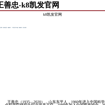
王善忠-k8凯发官网
k8凯发官网
发官网
>
机构设置
>
编辑部
>
《中国文学年鉴》编辑部
>
历任领导
王善忠（
1
935—2020
），山东东平人，
1
960
年进入中国科学
会科学院研究生院文学系主任，
1
988
年加入中国作家协会。