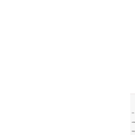
主办
k8
学院