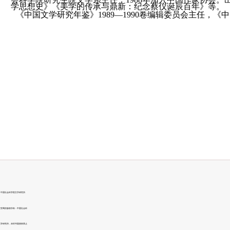
学思想史》《美学的传承与鼎新：纪念蔡仪诞辰百年》等。
《中国文学研究年鉴》
1989—1990
卷编辑委员会主任，《中
：中国社会科学院文学研究所
凯发官网的版权所有：中国社会科
文学研究所，未经书面授权禁止